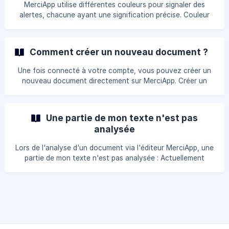
MerciApp utilise différentes couleurs pour signaler des
dans le me
alertes, chacune ayant une signification précise. Couleur
Typologie Rouge Grammaire Bleu Orthographe Jaune
Contexte Vert Typographie Violet Style (uniquement
disponible à partir de MerciApp Assist)
Comment créer un nouveau document ?
Une fois connecté à votre compte, vous pouvez créer un
nouveau document directement sur MerciApp. Créer un
nouveau document Vous avez la possibilité de rédiger vos
contenus directement sur MerciApp. Pour ce faire, cliquez
sur le bouton Créer un document. || Note : L'option pour
Une partie de mon texte n'est pas
importer un document a été retirée de notre application.
analysée
Nous vous invitons dés
Lors de l'analyse d'un document via l'éditeur MerciApp, une
partie de mon texte n'est pas analysée : Actuellement
l'éditeur MerciApp vous permet de corriger jusqu'à
**20 000 caractères. ** Cette limite est la même pour la
version gratuite de MerciApp, que pour MerciApp Correct
et MerciApp Assist. Exemple : Si vous souhaitez corriger un
texte de 60 000 caractères, nous vous conseillons de le
corriger 3 étapes. Coller les 20 000 premiers caractères