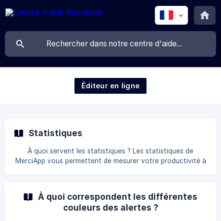
Éditeur en ligne
Statistiques
À quoi servent les statistiques ? Les statistiques de
MerciApp vous permettent de mesurer votre productivité à
l’écrit et de mieux comprendre la façon dont vous utilisez
MerciApp. Vous pouvez consulter l’estimation du temps
gagné, le nombre d’erreurs évitées, votre fréquence
À quoi correspondent les différentes
d’utilisation, et le récapitulatif des fautes que vous
couleurs des alertes ?
commettez le plus. Comment accéder à vos statistiques :
Connectez-vous à votre compte. Cliquez sur Statistiques