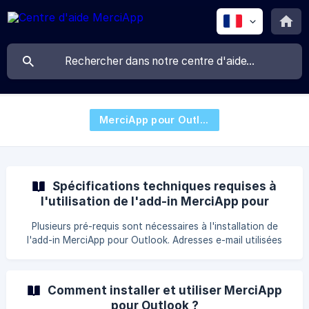
MerciApp pour Outlook
Spécifications techniques requises à
l'utilisation de l'add-in MerciApp pour
Outlook
Plusieurs pré-requis sont nécessaires à l'installation de
l'add-in MerciApp pour Outlook. Adresses e-mail utilisées
Microsoft requiert que les adresses e-mail utilisées dans
Outlook soient basées sur un serveur Exchange ou
Microsoft 365 ; sans ça, il n'est pas possible d'utiliser les
Comment installer et utiliser MerciApp
add-ins. || Votre client mail Outlook doit être connecté à
pour Outlook ?