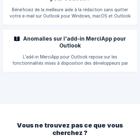
un serveur Exchange ou Microsoft 365 à l'aide d'une
connexion directe. Lors de la configuration d'Outlook, vous
Bénéficiez de la meilleure aide à la rédaction sans quitter
devez choisir un type de compte Exchang
votre e-mail sur Outlook pour Windows, macOS et Outlook
en ligne. Vous pouvez consulter les spécifications requises
à son utilisation sur cet article. Installation de l'add-in
MerciApp pour Out
Anomalies sur l'add-in MerciApp pour
Outlook
L'add-in MerciApp pour Outlook repose sur les
fonctionnalités mises à disposition des développeurs par
Microsoft, éditeur du logiciel cible. Malheureusement,
certaines anomalies sont connues de Microsoft et toujours
en cours de correction, rendant certaines fonctionnalités
indisponibles par notre add-in, ou entraînant des
comportements différents dans certains cas. L'analyse de
mon e-mail n'est pas automatique sur macOS La
récupération du contenu de votre e-mail fait appel à une
solution pro
Vous ne trouvez pas ce que vous
cherchez ?