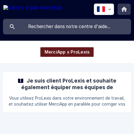
MerciApp x ProLexis
Je suis client ProLexis et souhaite
également équiper mes équipes de
MerciApp
Vous utilisez ProLexis dans votre environnement de travail,
et souhaitez utiliser MerciApp en parallèle pour corriger vos
écrits partout sur internet ? Bonne nouvelle, c'est
possible ! Fonctionnalités Si vous disposez d'une instance
ProLexis dédiée à votre entreprise, il est possible de relier
votre espace MerciApp à celle-ci ; ainsi, toutes les