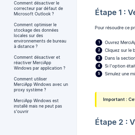
Comment désactiver le
correcteur par défaut de
Étape 1 : 
Microsoft Outlook ?
Comment optimiser le
Pour résoudre ce pr
stockage des données
locales sur des
environnements de bureau
Ouvrez Merci
à distance ?
Cliquez sur le
Comment désactiver et
Dans la sectio
réactiver MerciApp
Si l'option éta
Windows par application ?
Simulez une mi
Comment utiliser
MerciApp Windows avec un
proxy système ?
Important : C
MerciApp Windows est
installé mais ne peut pas
s'ouvrir
Étape 2 : V