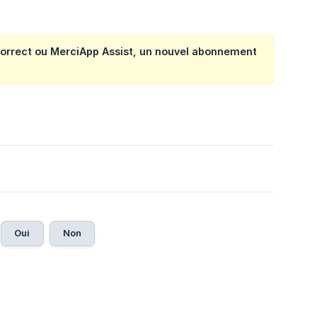
Correct ou MerciApp Assist, un nouvel abonnement
Oui
Non